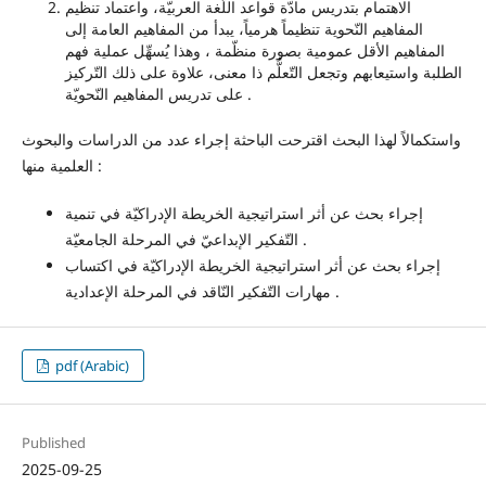
الاهتمام بتدريس مادّة قواعد اللّغة العربيّة، واعتماد تنظيم
المفاهيم النّحوية تنظيماً هرمياً، يبدأ من المفاهيم العامة إلى
المفاهيم الأقل عمومية بصورة منظّمة ، وهذا يُسهِّل عملية فهم
الطلبة واستيعابهم وتجعل التّعلُّم ذا معنى، علاوة على ذلك التّركيز
على تدريس المفاهيم النّحويّة .
واستكمالاً لهذا البحث اقترحت الباحثة إجراء عدد من الدراسات والبحوث
العلمية منها :
إجراء بحث عن أثر استراتيجية الخريطة الإدراكيّة في تنمية
التّفكير الإبداعيّ في المرحلة الجامعيّة .
إجراء بحث عن أثر استراتيجية الخريطة الإدراكيّة في اكتساب
مهارات التّفكير النّاقد في المرحلة الإعدادية .
pdf (Arabic)
Published
2025-09-25