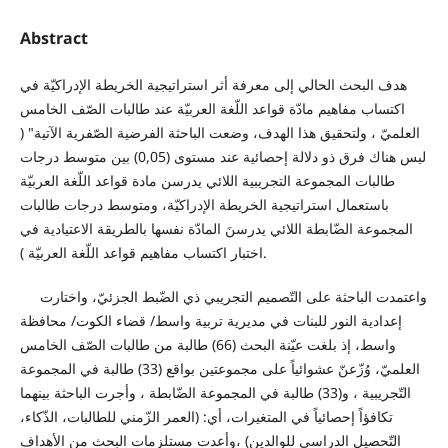
Abstract
هدف البحث الحالي إلى معرفة أثر استراتيجية الخريطة الإدراكيّة في
اكتساب مفاهيم مادّة قواعد اللّغة العربيّة عند طالبات الصّف الخامس
العلميّ ، ولتحقيق هذا الهدف، وضعت الباحثة الفرضية الصّفرية الآتية" (
ليس هناك فرق ذو دلالة إحصائية عند مستوى (0,05) بين متوسط درجات
طالبات المجموعة التجريبية اللائي يدرسن مادة قواعد اللّغة العربيّة
باستعمال استراتيجية الخريطة الإدراكيّة، ومتوسط درجات طالبات
المجموعة الضّابطة اللائي يدرسنَ المادّة نفسها بالطريقة الاعتيادية في
اختبار اكتساب مفاهيم قواعد اللّغة العربيّة ).
واعتمدت الباحثة على التّصميم التجريبي ذي الضّبط الجزئيّ، واختارت
إعدادية النور للبنات في مديرية تربية واسط/ قضاء الكوت/ محافظة
واسط، إذ بلغت عيّنة البحث (66) طالبة من طالبات الصّف الخامس
العلميّ، وُزّعنّ عشوائياً على مجموعتين بواقع (33) طالبة في المجموعة
التّجريبية ، و(33) طالبة في المجموعة الضّابطة ، وأجرت الباحثة بينهما
تكافؤاً إحصائياً في المتغيرات، أي: (العمر الزّمني للطالبات، الذّكاء،
التّحصيل الدراسي للوالدين) ،وأعدت مستلزمات البحث من الأهداف