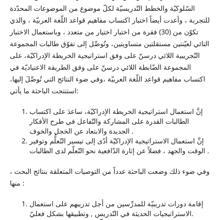
السّلوكيّة والخطط التّدريسيّة لكلّ موضوع من الموضوعات المحدّدة
للتجربة ، وأعدت أيضاً اختبار اكتساب مفاهيم قواعد اللّغة العربيّة ، والذي
تكوّن من (30) فقرة من اختبار اختيار من متعدد ، وباستعمال الاختبار
التائي لعيّنتين مستقلتين متساويتين، وتُوصِّل إلى تفوّق طالبات المجموعة
التّجريبية اللائي درسنّ على وفق استراتيجية الخريطة الإدراكيّة، على
المجموعة الضّابطة اللائي درسنّ على وفق الطريقة الاعتياديّة في
اكتساب مفاهيم قواعد اللّغة العربيّة ،وفي ضوء النتائج التي تُوصِّلَ إليها،
استنتجت الباحثة ما يأتي:
إنَّ استعمال استراتيجية الخريطة الإدراكيّة، ساعدَ على اكتساب
الطالبات القدرة على المشاركة والتّفاعل في طرح الأفكار
الجديدة والابتعاد عن الخجل والخوف .
إنَّ استعمال الاستراتيجية الإدراكيّة أدّى إلى تيسير التّعلُّم وتوفير
الوقت والجهد ، فضلاً عن إثارة الدّافعية نحو التّعلّم لدى الطالبات .
وفي ضوء ذلك وضعت الباحثة عدداً من التوصيات المتعلقة بنتائج البحث ،
منها :
إقامة دورات تدريبيّة للمدرِّسين من أجل تدريبهم على استعمال
الاستراتيجيات الحديثة في التّدريس , وتطبيقها بشكل فعليّ.